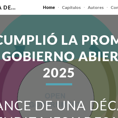
¿SE CUMPLIÓ LA PROMESA DEL GOBIERNO ABIERTO?
Home
Capítulos
Autores
Com
ip to main content
Skip to navigat
 CUMPLIÓ LA PRO
 GOBIERNO ABIE
2025
ANCE DE UNA DÉC